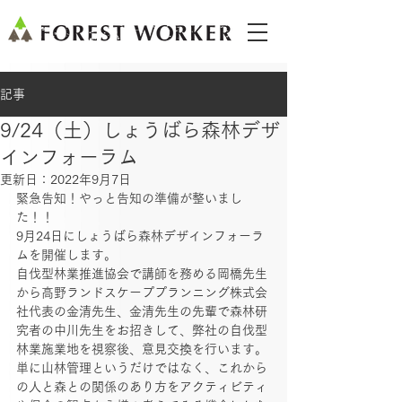
記事
9/24（土）しょうばら森林デザ
インフォーラム
更新日：
2022年9月7日
緊急告知！やっと告知の準備が整いまし
た！！
9月24日にしょうばら森林デザインフォーラ
ムを開催します。
自伐型林業推進協会で講師を務める岡橋先生
から高野ランドスケーププランニング株式会
社代表の金清先生、金清先生の先輩で森林研
究者の中川先生をお招きして、弊社の自伐型
林業施業地を視察後、意見交換を行います。
単に山林管理というだけではなく、これから
の人と森との関係のあり方をアクティビティ