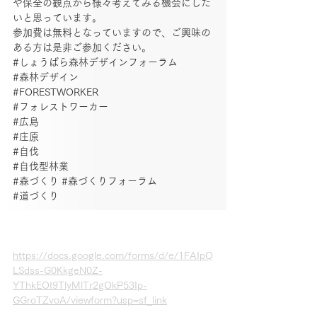
や保全の観点から様々考えてみる機会にした
いと思っています。
参加費は無料となっていますので、ご興味の
ある方は是非ご参加ください。
#しょうばら森林デザインフォーラム
#森林デザイン
#FORESTWORKER
#フォレストワーカー
#広島
#庄原
#自伐
#自伐型林業
#森づくり
#森づくりフォーラム
#道づくり
https://docs.google.com/forms/d/e/1FAIpQ
LSdss-G0KkgeN0Z-
YThkEOI9TlyMlTr2gOkP53Ip-
GGroTZvoA/viewform?usp=sf_link